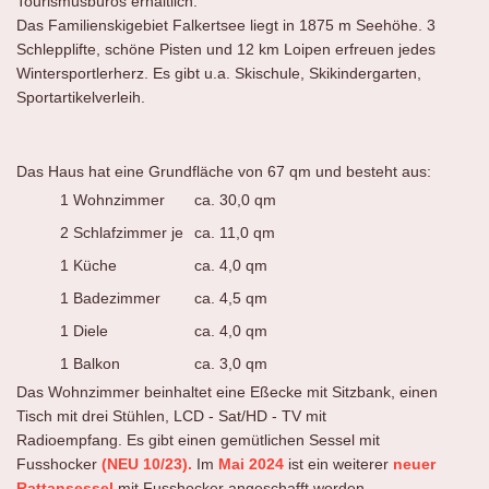
Tourismusbüros erhältlich.
Das Familienskigebiet Falkertsee liegt in 1875 m Seehöhe. 3
Schlepplifte, schöne Pisten und 12 km Loipen erfreuen jedes
Wintersportlerherz. Es gibt u.a. Skischule, Skikindergarten,
Sportartikelverleih.
Das Haus hat eine Grundfläche von 67 qm und besteht aus:
1 Wohnzimmer
ca. 30,0 qm
2 Schlafzimmer je
ca. 11,0 qm
1 Küche
ca. 4,0 qm
1 Badezimmer
ca. 4,5 qm
1 Diele
ca. 4,0 qm
1 Balkon
ca. 3,0 qm
Das Wohnzimmer beinhaltet eine Eßecke mit Sitzbank, einen
Tisch mit drei Stühlen, LCD - Sat/HD - TV mit
Radioempfang. Es gibt einen gemütlichen Sessel mit
Fusshocker
(NEU 10/23).
Im
Mai 2024
ist ein weiterer
neuer
Rattansessel
mit Fusshocker angeschafft worden
.