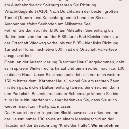
am Autobahndreieck Salzburg fahren Sie Richtung
Villach/Klagenfurt (A10). Nach Durchfahren der beiden großen
Tunnel (Tauern- und Katschbergtunnel) benutzen Sie die
Autobahnausfahrt Seeboden am Millstätter See.
Fahren Sie dann auf der B 98 am Millstätter See entlang bis
Radenthein, von dort auf der B 88 durch Bad Kleinkirchheim, an
der Ortschaft Wiedweg vorbei bis zur B 95 - hier links Richtung
Turracher Höhe, nach etwa 500 m ist die Ortschaft Falkertsee
ausgeschildert.
Oben, an der Ausschilderung "Kärntner Haus" angekommen, geht
es in spitzem Winkel rechts hinauf und Sie erreichen nach ca. 100
m dieses Haus. Unser Blockhaus befindet sich nur noch weitere
150 m hinter dem "Kärntner Haus", wobei Sie am rechten Zaun
mit den ganz dicken Balken entlang fahren. Sie erreichen dann
den Parkplatz. Bei entsprechender Schneelage können Sie bis
zum Haus hinunterfahren - aber bedenken Sie, dass Sie auch
wieder hinauf zum Parkplatz müssen.
Das Haus ist an der liegenden Blockbauweise zu erkennen, an
der Hausnummer 100 sowie an einem Messingschild an der
Haustür mit der Bezeichnung "Krefelder Hütte".
Wir empfehlen